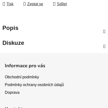
Tisk
Zeptat se
Sdílet
Popis
Diskuze
Z
á
Informace pro vás
p
a
Obchodní podmínky
t
Podmínky ochrany osobních údajů
í
Doprava