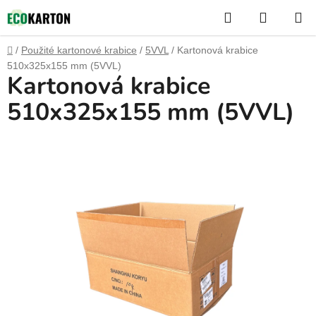
Přejít
Hledat
NÁKUP
na
KOŠÍK
obsah
Domů
/
Použité kartonové krabice
/
5VVL
/
Kartonová krabice
510x325x155 mm (5VVL)
Kartonová krabice
510x325x155 mm (5VVL)