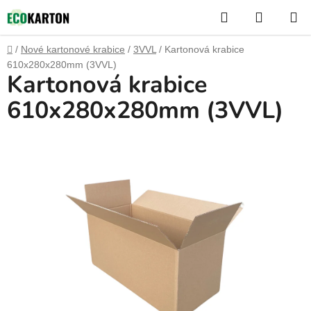
Přejít
Hledat
NÁKUP
na
KOŠÍK
obsah
Domů
/
Nové kartonové krabice
/
3VVL
/
Kartonová krabice
610x280x280mm (3VVL)
Kartonová krabice
610x280x280mm (3VVL)