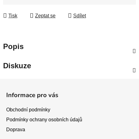
Měrná cena:
Tisk
Zeptat se
Sdílet
Popis
Diskuze
Z
á
Informace pro vás
p
a
Obchodní podmínky
t
Podmínky ochrany osobních údajů
í
Doprava