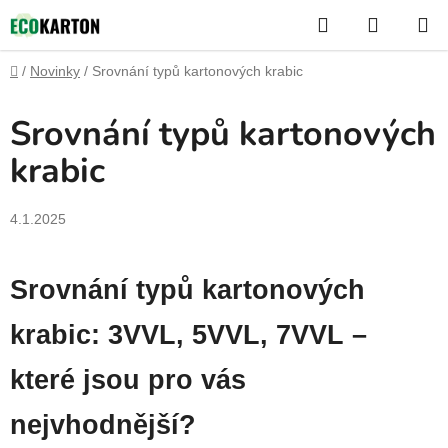
Přejít
Hledat
NÁKUP
na
KOŠÍK
obsah
Domů
/
Novinky
/
Srovnání typů kartonových krabic
Srovnání typů kartonových
krabic
4.1.2025
Srovnání typů kartonových
krabic: 3VVL, 5VVL, 7VVL –
které jsou pro vás
nejvhodnější?