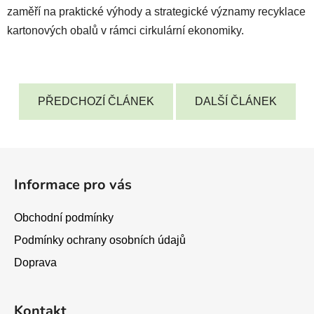
zaměří na praktické výhody a strategické významy recyklace
kartonových obalů v rámci cirkulární ekonomiky.
PŘEDCHOZÍ ČLÁNEK
DALŠÍ ČLÁNEK
Z
á
Informace pro vás
p
a
Obchodní podmínky
t
Podmínky ochrany osobních údajů
í
Doprava
Kontakt