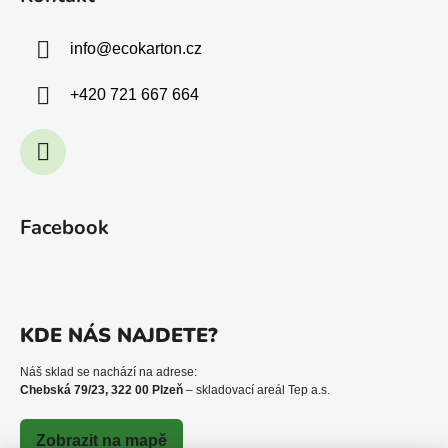
info
@
ecokarton.cz
+420 721 667 664
Facebook
KDE NÁS NAJDETE?
Náš sklad se nachází na adrese:
Chebská 79/23, 322 00 Plzeň
– skladovací areál Tep a.s.
Zobrazit na mapě