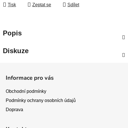
Tisk
Zeptat se
Sdílet
Popis
Diskuze
Z
á
Informace pro vás
p
a
Obchodní podmínky
t
Podmínky ochrany osobních údajů
í
Doprava