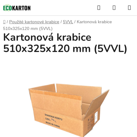
Přejít
Hledat
NÁKUP
na
KOŠÍK
obsah
Domů
/
Použité kartonové krabice
/
5VVL
/
Kartonová krabice
510x325x120 mm (5VVL)
Kartonová krabice
510x325x120 mm (5VVL)