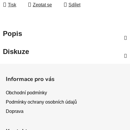
Tisk
Zeptat se
Sdílet
Popis
Diskuze
Z
á
Informace pro vás
p
a
Obchodní podmínky
t
Podmínky ochrany osobních údajů
í
Doprava