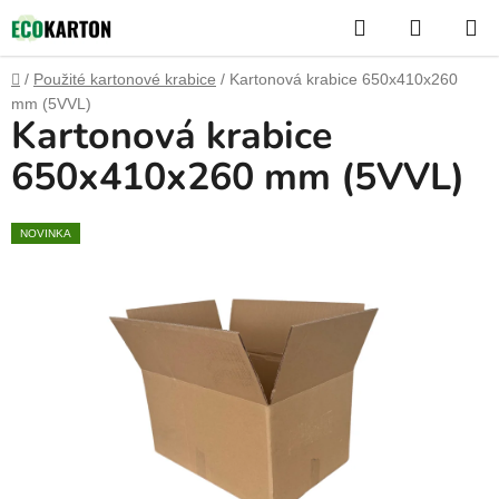
Přejít
Hledat
NÁKUP
na
KOŠÍK
obsah
Domů
/
Použité kartonové krabice
/
Kartonová krabice 650x410x260
mm (5VVL)
Kartonová krabice
650x410x260 mm (5VVL)
NOVINKA